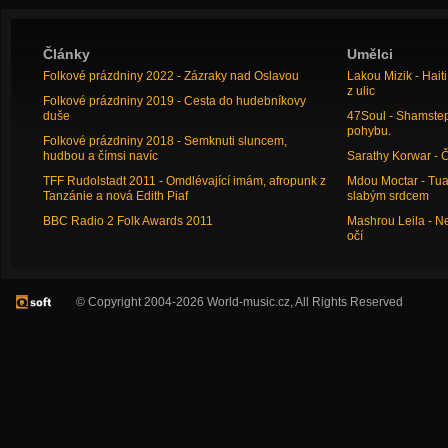
Články
Umělci
Folkové prázdniny 2022 - Zázraky nad Oslavou
Lakou Mizik - Hai
z ulic
Folkové prázdniny 2019 - Cesta do hudebníkovy
duše
47Soul - Shamstep 
pohybu.
Folkové prázdniny 2018 - Semknuti sluncem,
hudbou a čímsi navíc
Sarathy Korwar - 
TFF Rudolstadt 2011 - Omdlévající imám, afropunk z
Mdou Moctar - Tua
Tanzánie a nová Edith Piaf
slabým srdcem
BBC Radio 2 Folk Awards 2011
Mashrou Leila - N
očí
© Copyright 2004-2026 World-music.cz, All Rights Reserved