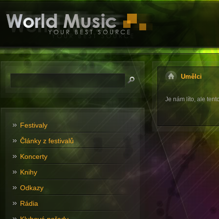
Umělci
Je nám líto, ale tent
Festivaly
Články z festivalů
Koncerty
Knihy
Odkazy
Rádia