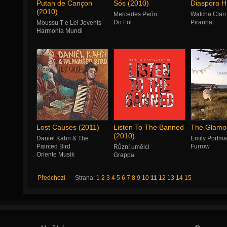
Putan de Cançon
Sós (2010)
Diaspora Hi
(2010)
Mercedes Peón
Watcha Clan
Do Fol
Piranha
Moussu T e Lei Jovents
Harmonia Mundi
Lost Causes (2011)
Listen To The Banned
The Glamou
(2010)
Daniel Kahn & The
Emily Portm
Painted Bird
Furrow
Různí umělci
Oriente Musik
Grappa
Předchozí
Strana:
1
2
3
4
5
6
7
8
9
10
11
12
13
14
15