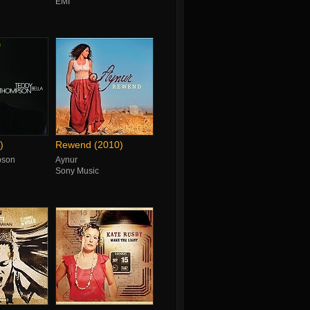
EMI
)
Rewend (2010)
pson
Aynur
Sony Music