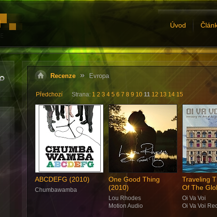
Úvod
Člán
Recenze
Evropa
Předchozí
Strana:
1
2
3
4
5
6
7
8
9
10
11
12
13
14
15
ABCDEFG (2010)
One Good Thing
Traveling 
(2010)
Of The Glo
Chumbawamba
Lou Rhodes
Oi Va Voi
Motion Audio
Oi Va Voi Re