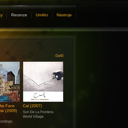
ky
Recenze
Umělci
Nástroje
Další
The Face
Cal (2007)
be (2009)
Son De La Frontera
World Village
cordings