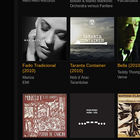
Hem Hem Records
Falcatruada
Boban & Marko Markovič
Orchestra versus Fanfare
Ciocărlia
Asphalt Tango Records
Fado Tradicional
Taranta Container
Bella (2010
(2010)
(2010)
Teddy Thom
Verve
Mariza
Nidi d´Arac
EMI
Tarantulae