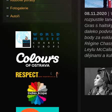
Klubové pořady
Fotogalerie
08.11.2020
|
Autoři
rozpustile ta
Gras s haitsk
daleko podvra
body za exklu
Régine Chass
Leylu McCalla 
dějinami a ku