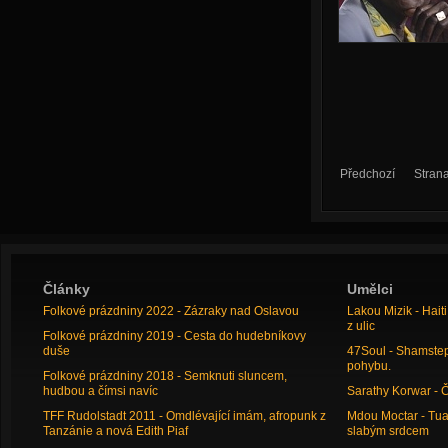
Předchozí
Stran
Články
Umělci
Folkové prázdniny 2022 - Zázraky nad Oslavou
Lakou Mizik - Hai
z ulic
Folkové prázdniny 2019 - Cesta do hudebníkovy
duše
47Soul - Shamstep 
pohybu.
Folkové prázdniny 2018 - Semknuti sluncem,
hudbou a čímsi navíc
Sarathy Korwar - 
TFF Rudolstadt 2011 - Omdlévající imám, afropunk z
Mdou Moctar - Tua
Tanzánie a nová Edith Piaf
slabým srdcem