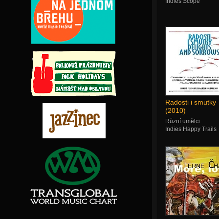
Indies Scope
Radosti i smutky
(2010)
Různí umělci
Indies Happy Trails
Records