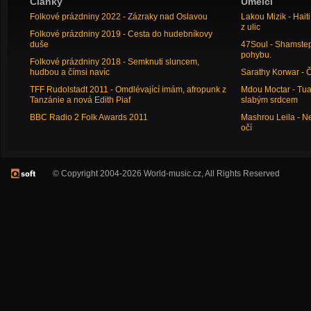
Články
Umělci
Folkové prázdniny 2022 - Zázraky nad Oslavou
Lakou Mizik - Hai
z ulic
Folkové prázdniny 2019 - Cesta do hudebníkovy
duše
47Soul - Shamstep 
pohybu.
Folkové prázdniny 2018 - Semknuti sluncem,
hudbou a čímsi navíc
Sarathy Korwar - 
TFF Rudolstadt 2011 - Omdlévající imám, afropunk z
Mdou Moctar - Tua
Tanzánie a nová Edith Piaf
slabým srdcem
BBC Radio 2 Folk Awards 2011
Mashrou Leila - N
očí
© Copyright 2004-2026 World-music.cz, All Rights Reserved